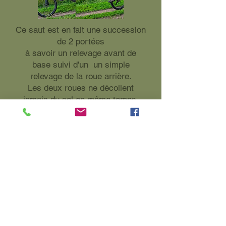
Ce saut est en fait une succession
de 2 portées
à savoir un relevage avant de
base suivi d'un un simple
relevage de la roue arrière.
Les deux roues ne décollent
jamais du sol en même temps.
C'est un bon exercice pour
améliorer le timing et la
coordination
des deux ascenseurs. Cette
technique peut être utilisée pour
les petits obstacles
tels que des troncs d'arbres
étroits, des racines glissantes et
de petites pierres.