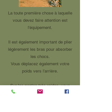
La toute première chose à laquelle
vous devez faire attention est
l'équipement.
Il est également important de plier
légèrement les bras pour absorber
les chocs.
Vous déplacez également votre
poids vers l'arrière.
Sur les pentes très raides, vous
pouvez vous accrocher derrière
votre selle.
Dans les descentes nous vous