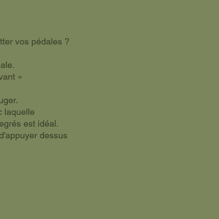
tter vos pédales ?
ale.
vant »
uger.
 laquelle
grés est idéal.
 d'appuyer dessus