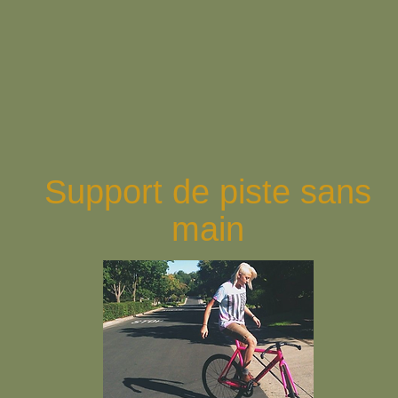
Support de piste sans
main