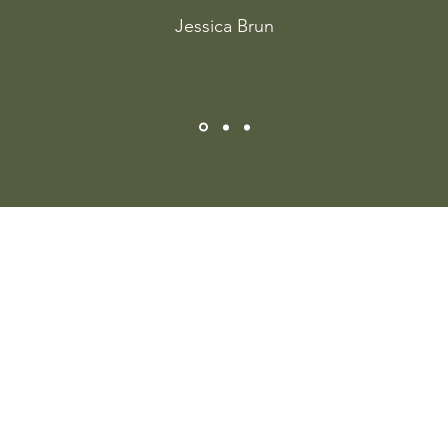
Jessica Brun
0032 495 54 60 86
©2021 par l'équipe Bruski Off Road