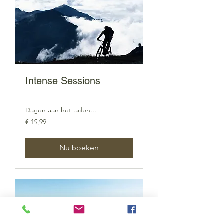
Intense Sessions
Dagen aan het laden...
19,99
€ 19,99
euro
Nu boeken