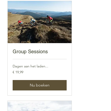
Group Sessions
Dagen aan het laden...
19,99
€ 19,99
euro
Nu boeken