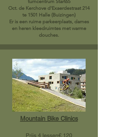
turncentrum Start65
Oct. de Kerchove d'Exaerdestraat 214
te 1501 Halle (Buizingen)
Er is een ruime parkeerplaats, dames
en heren kleedruimtes met warme
douches.
Mountain Bike Clinics
Prijs 4 lessen
€ 120