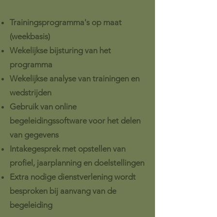
Trainingsprogramma's op maat
(weekbasis)
Wekelijkse bijsturing van het
programma
Wekelijkse analyse van trainingen en
wedstrijden
Gebruik van online
begeleidingssoftware voor het delen
van gegevens
Intakegesprek met opstellen van
profiel, jaarplanning en doelstellingen
Extra nodige dienstverlening wordt
besproken bij aanvang van de
begeleiding