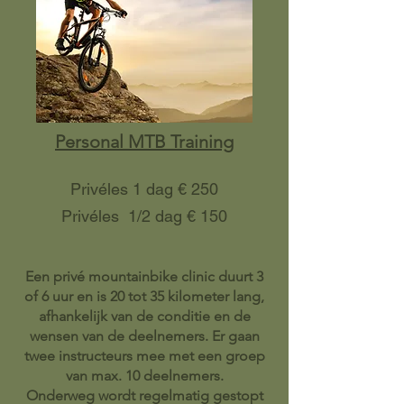
Personal MTB Training
Privéles 1 dag € 250
Privéles 1/2 dag € 150
Een privé mountainbike clinic duurt 3
of 6 uur en is 20 tot 35 kilometer lang,
afhankelijk van de conditie en de
wensen van de deelnemers. Er gaan
twee instructeurs mee met een groep
van max. 10 deelnemers.
Onderweg wordt regelmatig gestopt