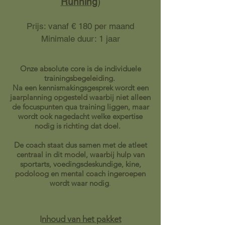
Running
)
Prijs: vanaf € 180 per maand
Minimale duur: 1 jaar
Onze absolute core is de individuele
trainingsbegeleiding.
Na een kennismakingsgesprek wordt een
jaarplanning opgesteld waarbij niet alleen
de focuspunten qua training liggen, maar
wordt ook nagedacht welke expertise
nodig is richting dat doel.
De coach staat dus samen met de atleet
centraal in dit model, waarbij hulp van
sportarts, voedingsdeskundige, kine,
podoloog en mental coach ingeroepen
wordt waar nodig
.
I
nhoud van het pakket