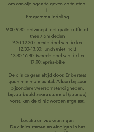
om aanwijzingen te geven en te eten.
I
Programma-indeling
9.00-9.30: ontvangst met gratis koffie of
thee / omkleden
9.30-12.30 : eerste deel van de les
12.30-13.30: lunch (niet incl.)
13.30-16.30: tweede deel van de les
17.00: après-bike
De clinics gaan altijd door. Er bestaat
geen minimum aantal. Alleen bij zeer
bijzondere weersomstandigheden,
bijvoorbeeld zware storm of (strenge)
vorst, kan de clinic worden afgelast.
Locatie en voorzieningen
De clinics starten en eindigen in het