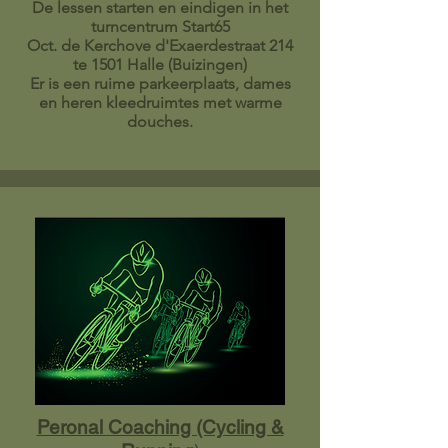
De lessen starten en eindigen in het
turncentrum Start65
Oct. de Kerchove d'Exaerdestraat 214
te 1501 Halle (Buizingen)
Er is een ruime parkeerplaats, dames
en heren kleedruimtes met warme
douches.
Peronal Coaching (Cycling &