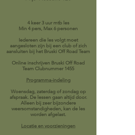
4 keer 3 uur mtb les
Min 4 pers, Max 6 personen
Iedereen die les volgt moet
aangesloten zijn bij een club of zich
aansluiten bij het Bruski Off Road Team
Online inschrijven Bruski Off Road
Team Clubnummer 1455
Programma-indeling
Woensdag, zaterdag of zondag op
afspraak. De lessen gaan altijd door.
Alleen bij zeer bijzondere
weersomstandigheden, kan de les
worden afgelast.
Locatie en voorzieningen