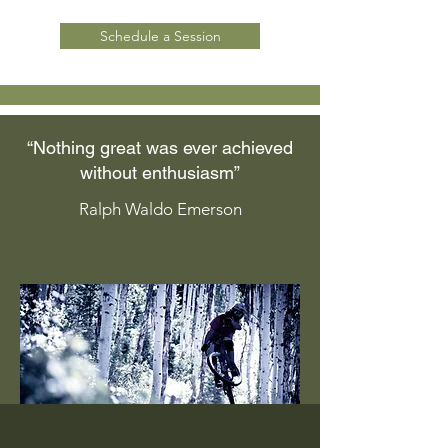
Schedule a Session
“Nothing great was ever achieved
without enthusiasm”
Ralph Waldo Emerson