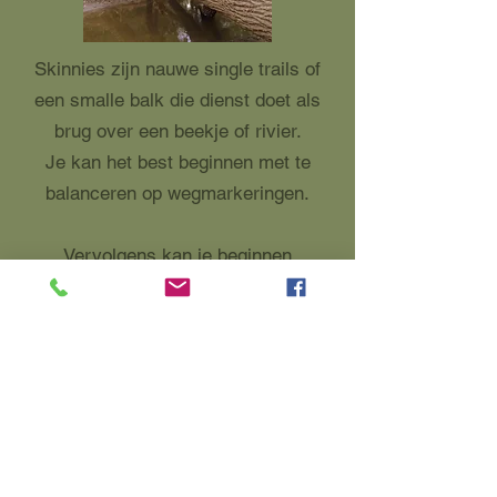
Skinnies zijn nauwe single trails of
een smalle balk die dienst doet als
brug over een beekje of rivier.
Je kan het best beginnen met te
balanceren op wegmarkeringen.
Vervolgens kan je beginnen
oefenen op een stoeprand of een
balk op een parkeerterrein.
Kijk zo ver mogelijk naar voren in
de richting waar je naar toe wil. Rij
met een hoge basissnelheid,
snelheid zorgt voor meer