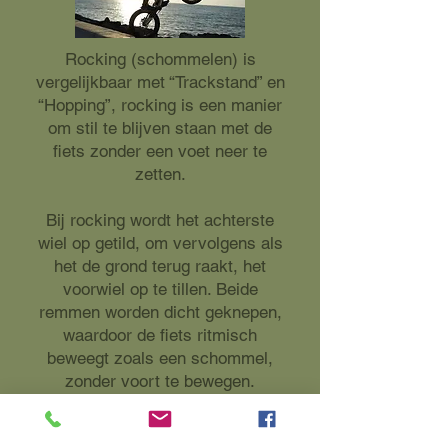
Rocking (schommelen) is
vergelijkbaar met “Trackstand” en
“Hopping”, rocking is een manier
om stil te blijven staan met de
fiets zonder een voet neer te
zetten.
Bij rocking wordt het achterste
wiel op getild, om vervolgens als
het de grond terug raakt, het
voorwiel op te tillen. Beide
remmen worden dicht geknepen,
waardoor de fiets ritmisch
beweegt zoals een schommel,
zonder voort te bewegen.
Rocking kan worden gebruikt om