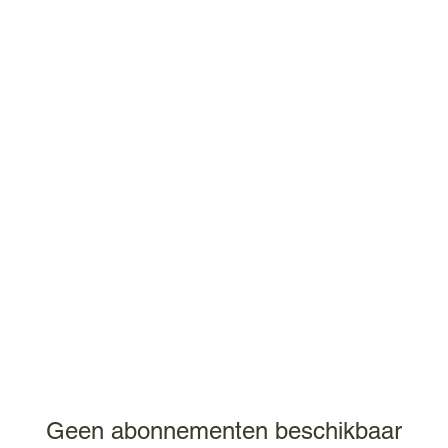
Home
Services
Contact
Videos
Bruski Tours
R.EV XP
I
Geen abonnementen beschikbaar